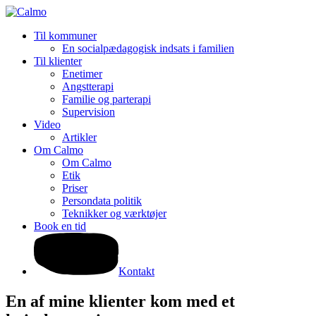
Til kommuner
En socialpædagogisk indsats i familien
Til klienter
Enetimer
Angstterapi
Familie og parterapi
Supervision
Video
Artikler
Om Calmo
Om Calmo
Etik
Priser
Persondata politik
Teknikker og værktøjer
Book en tid
Kontakt
En af mine klienter kom med et