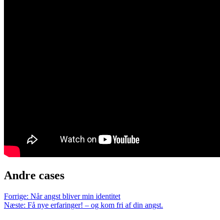
Andre cases
Forrige: Når angst bliver min identitet
Næste: Få nye erfaringer! – og kom fri af din angst.